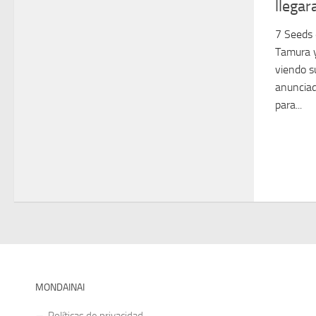
llegar
7 Seeds 
Tamura y
viendo s
anunciad
para...
MONDAINAI
Políticas de privacidad