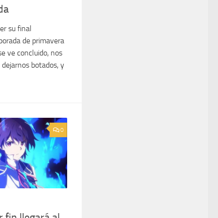
da
r su final
porada de primavera
se ve concluido, nos
a dejarnos botados, y
0
fin llegará al