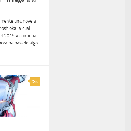
almente una novela
Yoshioka la cual
el 2015 y continua
hora ha pasado algo
0