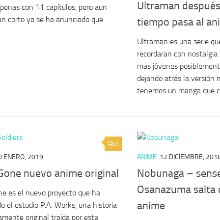
Ultraman despué
penas con 11 capítulos, pero aun
an corto ya se ha anunciado que
tiempo pasa al an
Ultraman es una serie que
recordaran con nostalgia 
mas jóvenes posiblement
dejando atrás la versión
tenemos un manga que c
0
0 ENERO, 2019
ANIME
12 DICIEMBRE, 201
 Gone nuevo anime original
Nobunaga – sense
Osanazuma salta 
ne es el nuevo proyecto que ha
anime
o el estudio P.A. Works, una historia
mente original traída por este