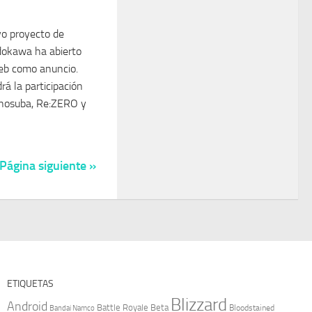
vo proyecto de
adokawa ha abierto
eb como anuncio.
á la participación
Konosuba, Re:ZERO y
Página siguiente »
ETIQUETAS
Blizzard
Android
Battle Royale
Beta
Bloodstained
Bandai Namco