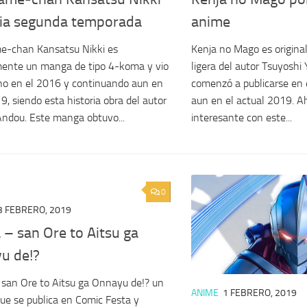
ia segunda temporada
anime
e-chan Kansatsu Nikki es
Kenja no Mago es origin
mente un manga de tipo 4-koma y vio
ligera del autor Tsuyoshi 
no en el 2016 y continuando aun en
comenzó a publicarse en 
9, siendo esta historia obra del autor
aun en el actual 2019. A
ndou. Este manga obtuvo...
interesante con este...
0
3 FEBRERO, 2019
 – san Ore to Aitsu ga
u de!?
 san Ore to Aitsu ga Onnayu de!? un
ANIME
1 FEBRERO, 2019
e se publica en Comic Festa y