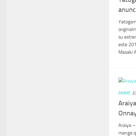
anunc
Yatogam
original
su estre
este 201
Masaki A
ANIME
2
Araiya
Onnay
Araiya –
manga qu