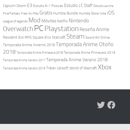
E3
Estudio J.C.Staff
Capcom
Doom
Estudio A-1 Pictures
Estudio Lerche
Gratis
iOS
Humble Bundle
Final Fantasy
Free-to-Play
Humble Store
Indie
Mod
Nintendo
Móviles
Netflix
League of legends
PC
Playstation
Overwatch
Reseña Anime
Steam
Resident Evil
RPG
Square Enix
Starcraft
Sword Art Online
Temporada Anime Otoño
Temporada Anime Invierno 2019
2018
Temporada Anime Primavera 2019
Temporada Anime Primavera 2018
Temporada Anime Verano 2018
Temporada Anime Verano 2017
Xbox
Tráiler
Ubisoft
World of Warcraft
Temporada Anime Verano 2019