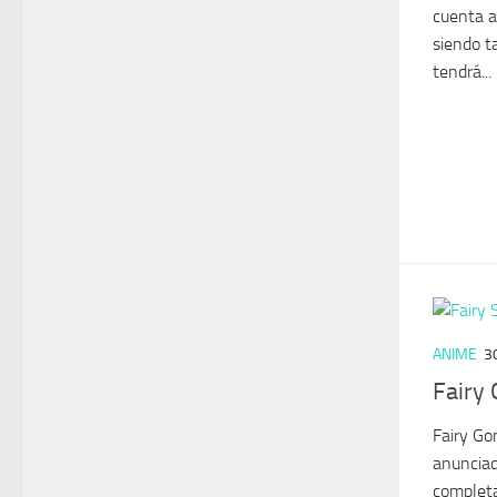
cuenta a
siendo t
tendrá...
ANIME
3
Fairy
Fairy Go
anunciad
completa