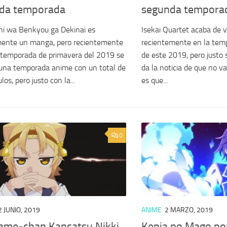
da temporada
segunda tempora
i wa Benkyou ga Dekinai es
Isekai Quartet acaba de ve
mente un manga, pero recientemente
recientemente en la tem
 temporada de primavera del 2019 se
de este 2019, pero justo 
una temporada anime con un total de
da la noticia de que no v
los, pero justo con la...
es que...
0
2 JUNIO, 2019
ANIME
2 MARZO, 2019
ame-chan Kansatsu Nikki
Kenja no Mago por 