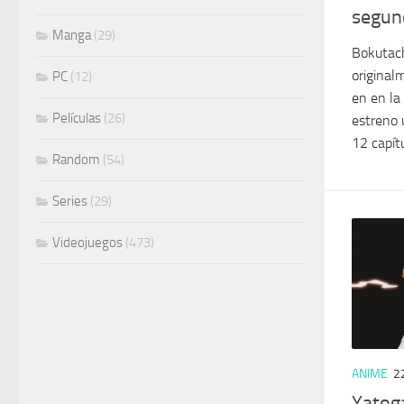
segun
Manga
(29)
Bokutach
original
PC
(12)
en en la
Películas
(26)
estreno 
12 capítu
Random
(54)
Series
(29)
Videojuegos
(473)
ANIME
2
Yatog