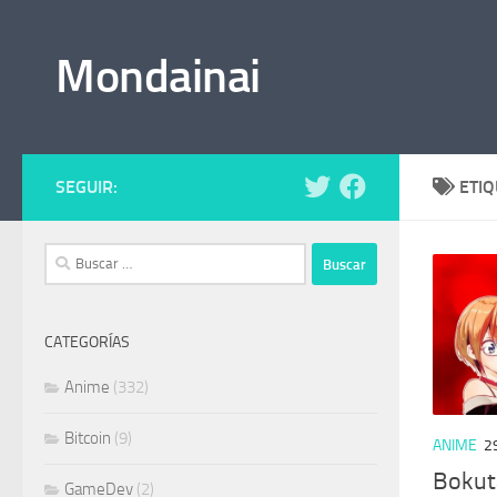
Saltar al contenido
Mondainai
SEGUIR:
ETI
Buscar:
CATEGORÍAS
Anime
(332)
Bitcoin
(9)
ANIME
2
Bokut
GameDev
(2)