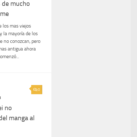
s de mucho
ime
 los mas viejos
y la mayoría de los
e no conozcan, pero
 mas antigua ahora
omenzó...
0
8
i no
del manga al