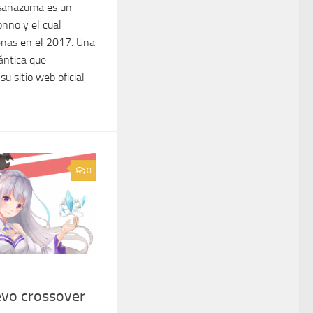
sanazuma es un
nno y el cual
enas en el 2017. Una
ántica que
u sitio web oficial
0
evo crossover