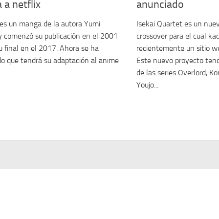
a a netflix
anunciado
es un manga de la autora Yumi
Isekai Quartet es un nue
 comenzó su publicación en el 2001
crossover para el cual k
u final en el 2017. Ahora se ha
recientemente un sitio w
o que tendrá su adaptación al anime
Este nuevo proyecto tendr
de las series Overlord, 
Youjo...