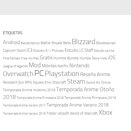
ETIQUETAS
Blizzard
Android
Battle Royale
Beta
Bloodstained
Bandai Namco
E3
Estudio J.C.Staff
Capcom
Doom
Estudio A-1 Pictures
Estudio Lerche
Gratis
iOS
Humble Bundle
Final Fantasy
Free-to-Play
Humble Store
Indie
Mod
Nintendo
Móviles
Netflix
League of legends
PC
Playstation
Overwatch
Reseña Anime
Steam
Resident Evil
RPG
Square Enix
Starcraft
Sword Art Online
Temporada Anime Otoño
Temporada Anime Invierno 2019
2018
Temporada Anime Primavera 2019
Temporada Anime Primavera 2018
Temporada Anime Verano 2018
Temporada Anime Verano 2017
Xbox
Tráiler
Ubisoft
World of Warcraft
Temporada Anime Verano 2019