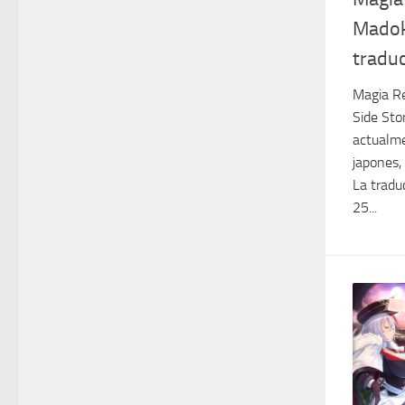
Madok
tradu
Magia Re
Side Sto
actualme
japones,
La tradu
25...