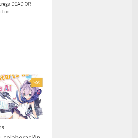
entrega DEAD OR
ion...
0
019
u colaboración