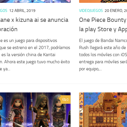
EGOS
12 ABRIL, 2019
VIDEOJUEGOS
20 ENERO, 2
ane x kizuna ai se anuncia
One Piece Bounty 
oración
la play Store y Ap
e es un juego para dispositivos
El juego de Bandai Namc
que se estreno en el 2017, podríamos
Rush llegará este año de 
e es la versión china de Kantai
todos los móviles con iOS
on. Ahora este juego tuvo mucho éxito
entrega para móviles ser
e ya...
por equipo,...
0