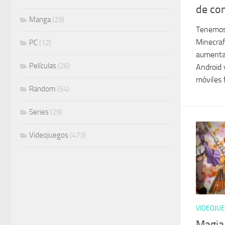
de co
Manga
(29)
Tenemos 
Minecraf
PC
(12)
aumentad
Películas
(26)
Android 
móviles 
Random
(54)
Series
(29)
Videojuegos
(473)
VIDEOJU
Magia