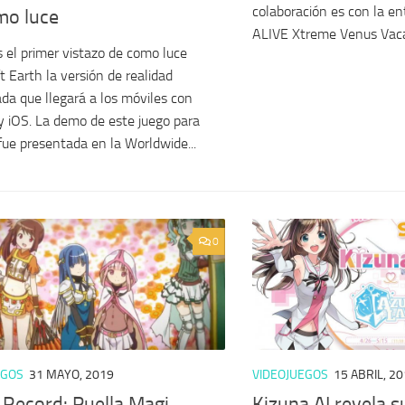
colaboración es con la 
mo luce
ALIVE Xtreme Venus Vacat
el primer vistazo de como luce
t Earth la versión de realidad
a que llegará a los móviles con
y iOS. La demo de este juego para
fue presentada en la Worldwide...
0
EGOS
31 MAYO, 2019
VIDEOJUEGOS
15 ABRIL, 2
 Record: Puella Magi
Kizuna AI revela s