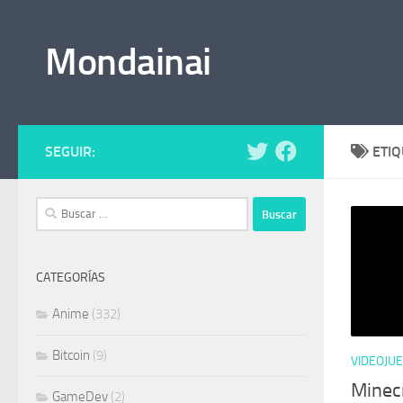
Saltar al contenido
Mondainai
SEGUIR:
ETI
Buscar:
CATEGORÍAS
Anime
(332)
Bitcoin
(9)
VIDEOJU
Minecr
GameDev
(2)