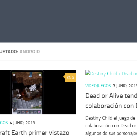
QUETADO:
ANDROID
0
VIDEOJUEGOS
3 JUNIO, 201
Dead or Alive ten
colaboración con 
Destiny Child el juego de
EGOS
4 JUNIO, 2019
colaboración con Dead or A
aft Earth primer vistazo
algunos de sus personajes