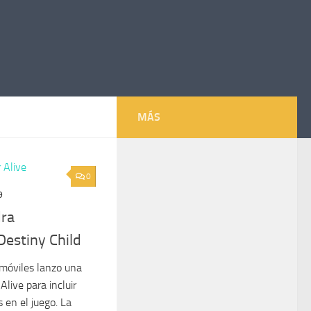
MÁS
0
9
dra
Destiny Child
 móviles lanzo una
live para incluir
 en el juego. La