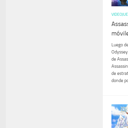
VIDEOJU
Assass
móvil
Luego de
Odyssey,
de Assas
Assassin
de estra
donde po