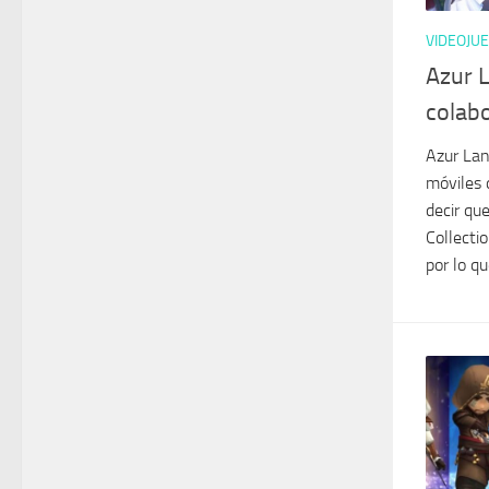
VIDEOJU
Azur L
colab
Azur Lan
móviles 
decir qu
Collecti
por lo qu