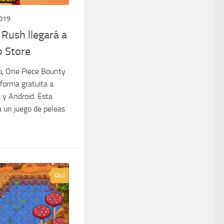
019
Rush llegará a
p Store
o, One Piece Bounty
forma gratuita a
 y Android. Esta
á un juego de peleas
0