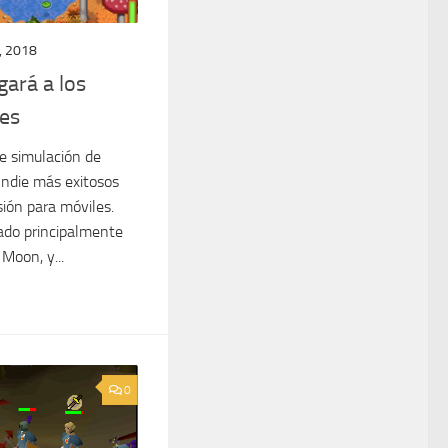
, 2018
gará a los
les
e simulación de
 Indie más exitosos
ión para móviles.
rado principalmente
Moon, y...
0