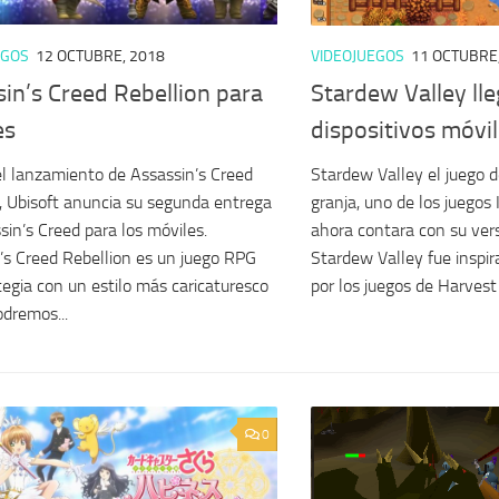
EGOS
12 OCTUBRE, 2018
VIDEOJUEGOS
11 OCTUBRE
in’s Creed Rebellion para
Stardew Valley lle
es
dispositivos móvi
l lanzamiento de Assassin’s Creed
Stardew Valley el juego d
 Ubisoft anuncia su segunda entrega
granja, uno de los juegos
sin’s Creed para los móviles.
ahora contara con su vers
’s Creed Rebellion es un juego RPG
Stardew Valley fue inspi
tegia con un estilo más caricaturesco
por los juegos de Harvest 
dremos...
0