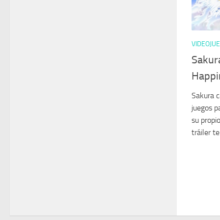
VIDEOJU
Sakura
Happi
Sakura c
juegos p
su propio
tráiler 