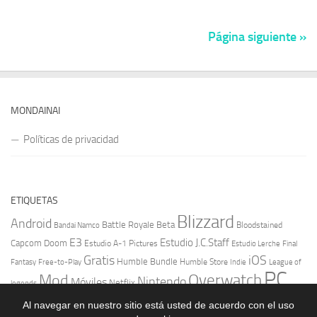
Página siguiente »
MONDAINAI
Políticas de privacidad
ETIQUETAS
Blizzard
Android
Battle Royale
Beta
Bloodstained
Bandai Namco
E3
Estudio J.C.Staff
Capcom
Doom
Estudio A-1 Pictures
Estudio Lerche
Final
Gratis
iOS
Humble Bundle
Fantasy
Free-to-Play
Humble Store
Indie
League of
PC
Overwatch
Mod
Nintendo
Móviles
Netflix
legends
Playstation
Reseña Anime
Resident Evil
RPG
Square Enix
Al navegar en nuestro sitio está usted de acuerdo con el uso