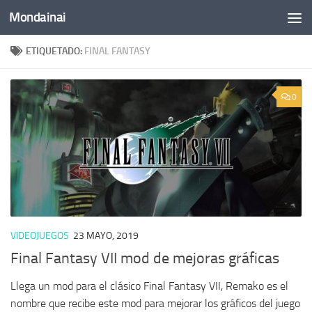
Mondainai
Saltar al contenido
ETIQUETADO:
FINAL FANTASY
0
VIDEOJUEGOS
23 MAYO, 2019
Final Fantasy VII mod de mejoras gráficas
Llega un mod para el clásico Final Fantasy VII, Remako es el
nombre que recibe este mod para mejorar los gráficos del juego