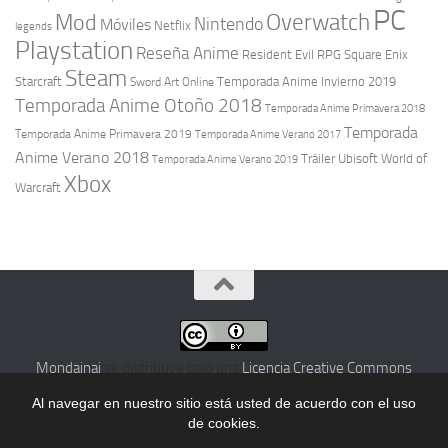
PC
Overwatch
Mod
Nintendo
Móviles
Netflix
legends
Playstation
Reseña Anime
Resident Evil
RPG
Square Enix
Steam
Starcraft
Temporada Anime Invierno 2019
Sword Art Online
Temporada Anime Otoño 2018
Temporada Anime Primavera 2018
Temporada
Temporada Anime Primavera 2019
Temporada Anime Verano 2017
Anime Verano 2018
Tráiler
Ubisoft
World of
Temporada Anime Verano 2019
Xbox
Warcraft
Mondainai
se distribuye bajo una
Licencia Creative Commons
Atribución 4.0 Internacional
.
Al navegar en nuestro sitio está usted de acuerdo con el uso
de cookies.