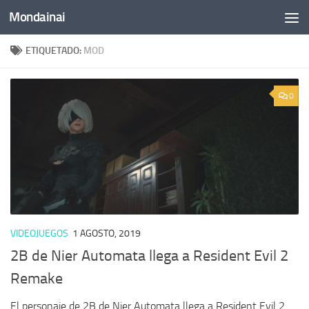
Mondainai
Saltar al contenido
ETIQUETADO:
MOD
0
VIDEOJUEGOS
1 AGOSTO, 2019
2B de Nier Automata llega a Resident Evil 2
Remake
El personaje de 2B de Nier Automata llega a Resident Evil 2