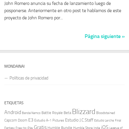
John Romero anuncia su fecha de lanzamiento luego de
posponerse. Anteriormente en otro post te hablamos de este
proyecto de John Romero por...
Página siguiente »
MONDAINAI
Políticas de privacidad
ETIQUETAS
Blizzard
Android
Battle Royale
Beta
Bloodstained
Bandai Namco
E3
Estudio J.C.Staff
Capcom
Doom
Estudio A-1 Pictures
Estudio Lerche
Final
Gratis
iOS
Humble Bundle
Fantasy
Free-to-Play
Humble Store
Indie
League of